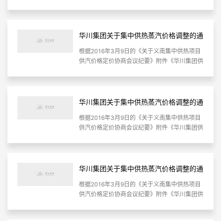
汽定价方案》第2条调价办法：煤价每增减30
元/吨，供热价格相应增减5元/吨，不足30元不
作调整。综合管道容量和损耗等供热成本以及考
虑用汽户供热情况，现按照5000大卡标准煤价
华川集团关于集中供热蒸汽价格调整的通
810元/吨左右（含税）为基准，在2025年5月
知
根据2016年3月9日的《关于义南集中供热项目
13日调价...
供汽价格定价协商会议纪要》附件《华川集团供
汽定价方案》第2条调价办法：煤价每增减30
元/吨，供热价格相应增减5元/吨，不足30元不
作调整。综合管道容量和损耗等供热成本以及考
虑用汽户供热情况，现按照5000大卡标准煤价
华川集团关于集中供热蒸汽价格调整的通
780元/吨左右（含税）为基准，在2025年4月9
知
根据2016年3月9日的《关于义南集中供热项目
日调价通...
供汽价格定价协商会议纪要》附件《华川集团供
汽定价方案》第2条调价办法：煤价每增减30
元/吨，供热价格相应增减5元/吨，不足30元不
作调整。综合管道容量和损耗等供热成本以及考
虑用汽户供热情况，现按照5000大卡标准煤价
华川集团关于集中供热蒸汽价格调整的通
810元/吨左右（含税）为基准，在2025年3月
知
根据2016年3月9日的《关于义南集中供热项目
10日调价...
供汽价格定价协商会议纪要》附件《华川集团供
汽定价方案》第2条调价办法：煤价每增减30
元/吨，供热价格相应增减5元/吨，不足30元不