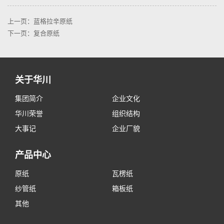
上一页：蓝格拉辛原纸
下一页：复合原纸
关于华川
集团简介
企业文化
华川荣誉
组织结构
大事记
企业厂貌
产品中心
原纸
瓦楞纸
纱管纸
箱板纸
其他