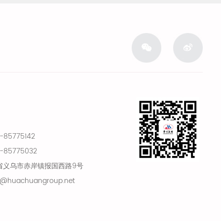
85775142
85775032
省义乌市赤岸镇报国西路9号
@huachuangroup.net