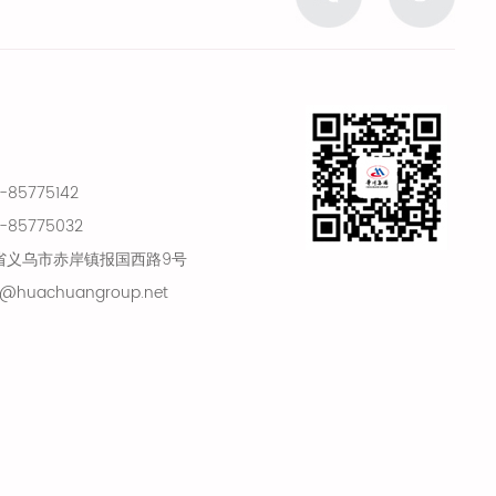
85775142
85775032
省义乌市赤岸镇报国西路9号
@huachuangroup.net