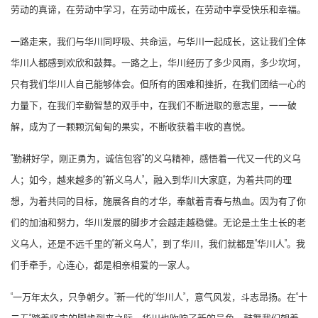
劳动的真谛，在劳动中学习，在劳动中成长，在劳动中享受快乐和幸福。
一路走来，我们与华川同呼吸、共命运，与华川一起成长，这让我们全体
华川人都感到欢欣和鼓舞。一路之上，华川经历了多少风雨，多少坎坷，
只有我们华川人自己能够体会。但所有的困难和挫折，在我们团结一心的
力量下，在我们辛勤智慧的双手中，在我们不断进取的意志里，一一破
解，成为了一颗颗沉甸甸的果实，不断收获着丰收的喜悦。
“勤耕好学，刚正勇为，诚信包容”的义乌精神，感悟着一代又一代的义乌
人；如今，越来越多的“新义乌人”，融入到华川大家庭，为着共同的理
想，为着共同的目标，施展各自的才华，奉献着青春与热血。因为有了你
们的加油和努力，华川发展的脚步才会越走越稳健。无论是土生土长的老
义乌人，还是不远千里的“新义乌人”，到了华川，我们就都是“华川人”。我
们手牵手，心连心，都是相亲相爱的一家人。
“一万年太久，只争朝夕。”新一代的“华川人”，意气风发，斗志昂扬。在“十