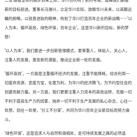
二五”踏着坚实的脚步到来之际，华川也吹响了新的号角，鼓舞我们朝着
新的目标前进。董事长冯潮兴，立足华川实际，放眼华川未来，以高瞻远
瞩的胆略，以锐意进取的精神，构划了华川打造百年企业的新战略——“以
人为本，循环高效，绿色环保，百年企业”。这是华川新的目标，新的梦
想！
“以人为本”，我们要进一步创新管理模式，要尊重人，体贴人，关心人，
注重人的发展，激发新的潜能，推动企业新一轮的发展。
“循环高效”，一方面是注重循环经济的发展，注重节能降耗，综合利用一
切废弃资源，变废为宝，化害为利，为华川的经济腾飞，为节约型社会的
创建贡献力量。另一方面，我们更要注重人力资本的高效运转，克服一切
不利于提高生产力的因素，抛弃一切不利于生产发展的私心杂念，心往一
处想，劲往一处使，“分工不分家”，共同为华川百年企业新目标而努力奋
斗。
“绿色环保”，这是追求人与自然和谐相处，走可持续发展之路的必然选