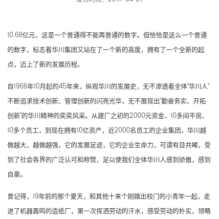
10.68亿元，这是一个普通得不能再普通的数字。但恰恰是这么一个普通
的数字，标志着华川集团又站在了一个新的高度，拥有了一个全新的起
点，迈上了新的发展历程。
自1966年10月起的45年来，纵观华川的发展史，无不渗透着全体“华川人”
不断追求技术创新、管理创新的闪亮光华，无不展现出“勤奋务实、开拓
创新”的华川精神的奕奕风采。从建厂之初的2000元资金、10多间平房、
10多个员工，到现在拥有10亿资产，近2000名员工的企业集团，华川越
做越大，越做越强，它的发展足迹，它的企业生命力，可谓有目共睹，受
到了社会各界的广泛认可和称赞，足以使我们全体华川人感到骄傲，感到
自豪。
曾记得，19年前的那个夏天，和其他十来个刚踏出校门的小青年一起，走
进了机器轰鸣的造纸厂，第一次挥洒劳动的汗水，感受劳动的朴实，领略