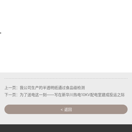
上一页：我公司生产的半透明纸通过食品级检测
下一页：为了送电这一刻——写在新华川热电10KV配电室建成投运之际
< 返回