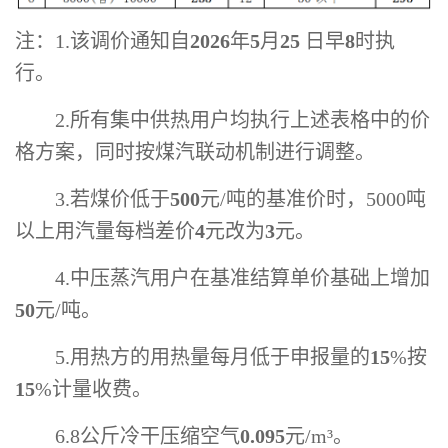
注：1
.
该调价通知自
2026
年
5
月
25
日早
8
时执
行
。
2.
所有集中供热用户
均执行上述表格中的价
格方案，同时按煤汽联动机制进行调整。
3.若煤价低于
500
元/吨的基准价时，5000吨
以上用汽量每档差价
4
元改为
3
元。
4.中压蒸汽用户在基准结算单价基础上增加
50
元/吨。
5.用热方的用热量每月低于申报量的
15
%按
15
%计量收费。
6.8公斤冷干压缩空气
0.095
元/m³。