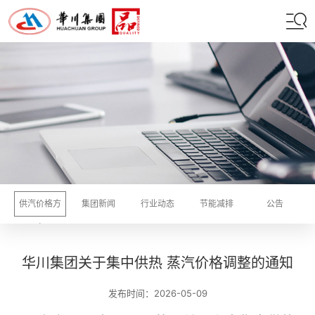
供汽价格方
集团新闻
行业动态
节能减排
公告
案
华川集团关于集中供热 蒸汽价格调整的通知
发布时间：2026-05-09